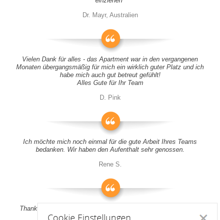
einziehen"
Dr. Mayr, Australien
Vielen Dank für alles - das Apartment war in den vergangenen
Monaten übergangsmäßig für mich ein wirklich guter Platz und ich
habe mich auch gut betreut gefühlt!
Alles Gute für Ihr Team
D. Pink
Ich möchte mich noch einmal für die gute Arbeit Ihres Teams
bedanken. Wir haben den Aufenthalt sehr genossen.
Rene S.
Thank you all for your support! It was a pleasure to stay at your
Cookie Einstellungen
apartment
Schlie