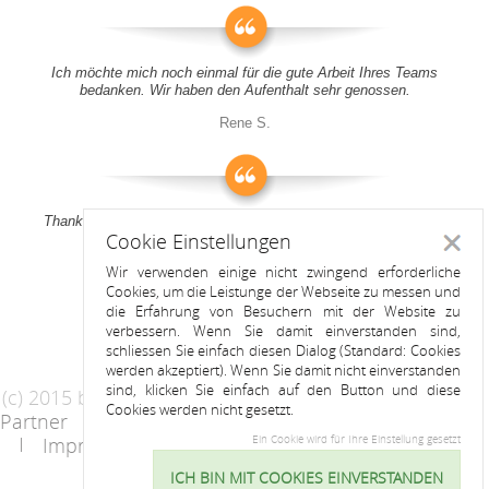
Ich möchte mich noch einmal für die gute Arbeit Ihres Teams
bedanken. Wir haben den Aufenthalt sehr genossen.
Rene S.
Thank you all for your support! It was a pleasure to stay at your
Cookie Einstellungen
apartment
Schlie
Wir verwenden einige nicht zwingend erforderliche
Anitah S.
Cookies, um die Leistunge der Webseite zu messen und
die Erfahrung von Besuchern mit der Website zu
verbessern. Wenn Sie damit einverstanden sind,
schliessen Sie einfach diesen Dialog (Standard: Cookies
werden akzeptiert). Wenn Sie damit nicht einverstanden
sind, klicken Sie einfach auf den Button und diese
(c) 2015 by Riess Apartments
Cookies werden nicht gesetzt.
Partner
AGB
Datenschutzerklärung
Impressum
Kontakt
Ein Cookie wird für Ihre Einstellung gesetzt
ICH BIN MIT COOKIES EINVERSTANDEN
Cookie