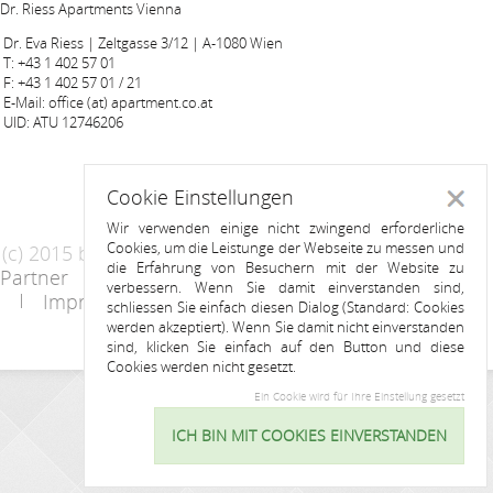
Dr. Riess Apartments Vienna
Dr. Eva Riess | Zeltgasse 3/12 | A-1080 Wien
T: +43 1 402 57 01
F: +43 1 402 57 01 / 21
E-Mail: office (at) apartment.co.at
UID: ATU 12746206
Cookie Einstellungen
Schlie
Wir verwenden einige nicht zwingend erforderliche
Cookies, um die Leistunge der Webseite zu messen und
(c) 2015 by Riess Apartments
die Erfahrung von Besuchern mit der Website zu
Partner
AGB
Datenschutzerklärung
verbessern. Wenn Sie damit einverstanden sind,
Impressum
Kontakt
schliessen Sie einfach diesen Dialog (Standard: Cookies
werden akzeptiert). Wenn Sie damit nicht einverstanden
sind, klicken Sie einfach auf den Button und diese
Cookies werden nicht gesetzt.
Ein Cookie wird für Ihre Einstellung gesetzt
ANFRAGE
ICH BIN MIT COOKIES EINVERSTANDEN
Cookie
Einstellu
Name: *