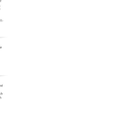
t
,
s
ft-
de
nt
ch
h