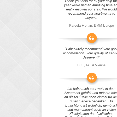
Thank you also for all your help thi
year we've had an amazing time a
really enjoyed our stay. We would
recommend your apartments to
anyone.
Kareela Florian, BMM Europe
"I absolutely recommend your goo
accomodation. Your quality of servi
deserve it!"
B.C., IAEA Vienna
Ich habe mich sehr wohl in dem
Apartment gefühlt und möchte mic
an dieser Stelle noch einmal für d
guten Service bedanken. Die
Einrichtung ist wohnlich, gemütlic
und man erkennt auch an vielen
Kleinigkeiten den "weiblichen