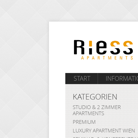
START
INFORMAT
KATEGORIEN
STUDIO & 2 ZIMMER
APARTMENTS
PREMIUM
LUXURY APARTMENT WIEN