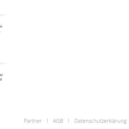
ie
.
as
nt
Partner
AGB
Datenschutzerklärung
s