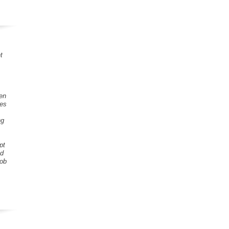
t
gen
tes
ng
pt
nd
Lob