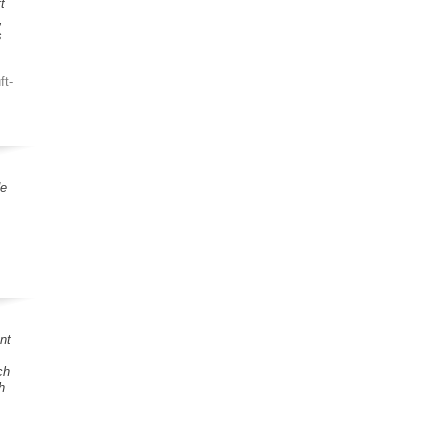
t
,
s
ft-
de
nt
ch
h