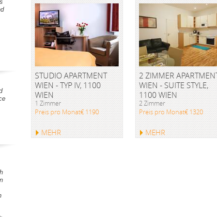
s
nd
STUDIO APARTMENT
2 ZIMMER APARTMEN
WIEN - TYP IV, 1100
WIEN - SUITE STYLE,
d
WIEN
1100 WIEN
ce
1 Zimmer
2 Zimmer
Preis pro Monat€ 1190
Preis pro Monat€ 1320
MEHR
MEHR
h
en
h