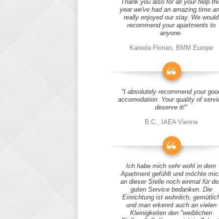
Thank you also for all your help thi
year we've had an amazing time a
really enjoyed our stay. We would
recommend your apartments to
anyone.
Kareela Florian, BMM Europe
"I absolutely recommend your goo
accomodation. Your quality of servi
deserve it!"
B.C., IAEA Vienna
Ich habe mich sehr wohl in dem
Apartment gefühlt und möchte mic
an dieser Stelle noch einmal für d
guten Service bedanken. Die
Einrichtung ist wohnlich, gemütlic
und man erkennt auch an vielen
Kleinigkeiten den "weiblichen