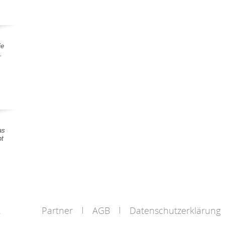
ie
.
as
nt
Partner
AGB
Datenschutzerklärung
s