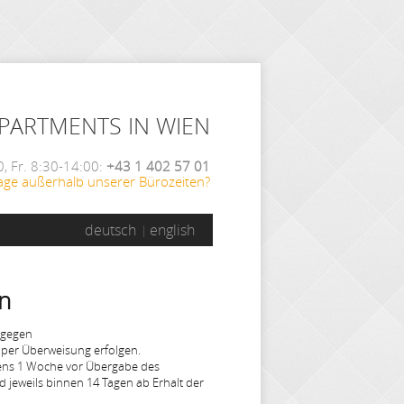
APARTMENTS IN WIEN
, Fr. 8:30-14:00:
+43 1 402 57 01
age außerhalb unserer Bürozeiten?
deutsch
english
n
tgegen
per Überweisung erfolgen.
stens 1 Woche vor Übergabe des
 jeweils binnen 14 Tagen ab Erhalt der