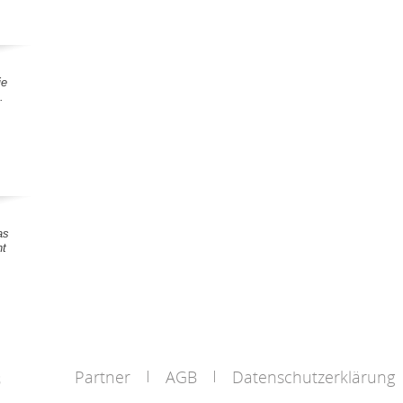
ie
.
as
nt
Partner
AGB
Datenschutzerklärung
s