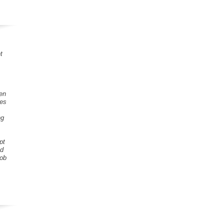
t
gen
tes
ng
pt
nd
Lob