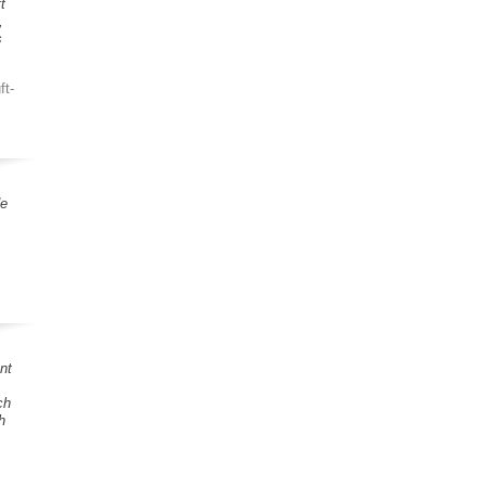
t
,
s
ft-
de
nt
ch
h