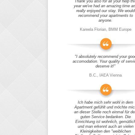
Thank you also for all your help thi
year we've had an amazing time a
really enjoyed our stay. We would
recommend your apartments to
anyone.
Kareela Florian, BMM Europe
"I absolutely recommend your goo
accomodation. Your quality of servi
deserve it!"
B.C., IAEA Vienna
Ich habe mich sehr wohl in dem
Apartment gefühlt und möchte mic
an dieser Stelle noch einmal für d
guten Service bedanken. Die
Einrichtung ist wohnlich, gemütlic
und man erkennt auch an vielen
Kleinigkeiten den "weiblichen